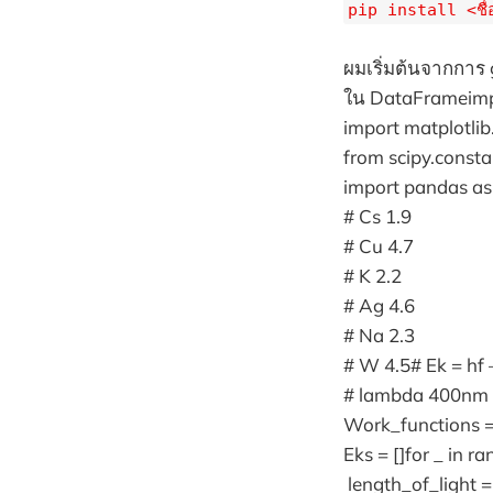
pip install <ชื่
ผมเริ่มต้นจากการ
ใน DataFrameim
import matplotlib.
from scipy.consta
import pandas as
# Cs 1.9
# Cu 4.7
# K 2.2
# Ag 4.6
# Na 2.3
# W 4.5# Ek = h
# lambda 400nm -
Work_functions =
Eks = []for _ in r
length_of_light 