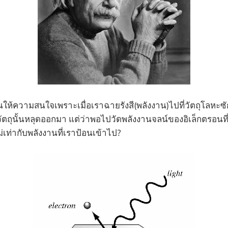
ให้ความสนใจเพราะเมื่อเราฉายรังสี(พลังงาน)ไปที่วัตถุโลหะซัก
ในวัตถุนั้นหลุดออกมา แต่ว่าพอไปวัดพลังงานจลน์ของอิเล็กตรอน
ไม่เท่ากับพลังงานที่เราป้อนเข้าไป?