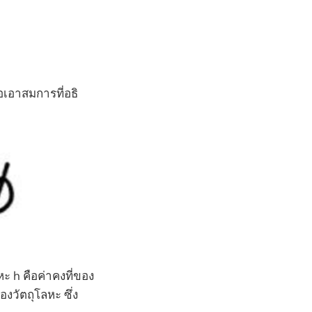
เอาสมการที่อธิ
ะ h คือค่าคงที่ของ
องวัตถุโลหะ ซึ่ง