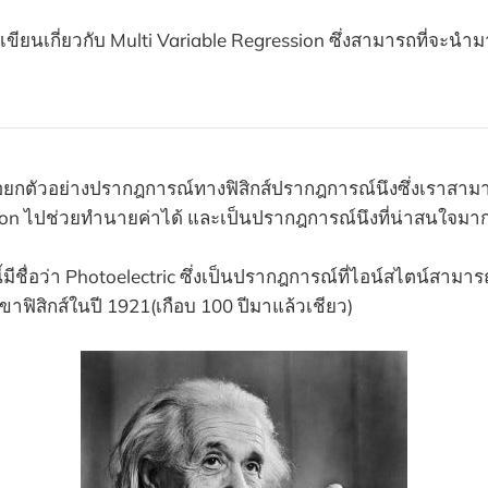
ียนเกี่ยวกับ Multi Variable Regression ซึ่งสามารถที่จะนำ
กตัวอย่างปรากฎการณ์ทางฟิสิกส์ปรากฎการณ์นึงซึ่งเราสาม
ion ไปช่วยทำนายค่าได้ และเป็นปรากฎการณ์นึงที่น่าสนใจมาก
้มีชื่อว่า Photoelectric ซึ่งเป็นปรากฎการณ์ที่ไอน์สไตน์สามา
าฟิสิกส์ในปี 1921(เกือบ 100 ปีมาแล้วเชียว)