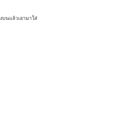
างบนแล้วเอามาใส่