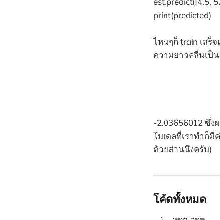
est.predict([4.5, 5
print(predicted)
ไหนๆก็ train เสร็
ความยาวคลื่นเป็
-2.03656012 ซึ่งผ
โมเดลที่เราทำก็มี
ด้วยส่วนนึงครับ)
โค้ดทั้งหมด
import random