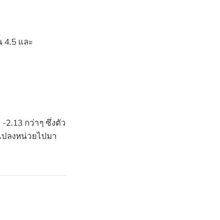
น 4.5 และ
.13 กว่าๆ ซึ่งตัว
จากแปลงหน่วยไปมา