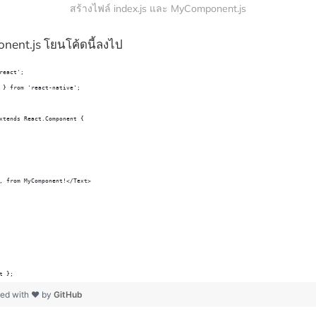
สร้างไฟล์ index.js และ MyComponent.js
nent.js โยนโค้ดนี้ลงไป
react';
 } from 'react-native';
xtends React.Component {
, from MyComponent!</Text>
t };
ted with ❤ by
GitHub