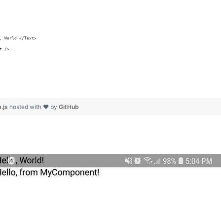
, World!</Text>
t />
.js
hosted with ❤ by
GitHub