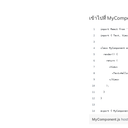
เข้าไปที่ MyCompo
import React from '
import { Text, View
class MyComponent e
  render() {
    return (
      <View>
        <Text>Hello
      </View>
    );
  }
}
export { MyComponen
MyComponent.js
hos