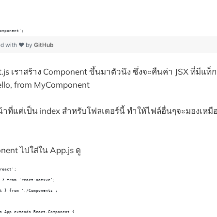
omponent';
ed with ❤ by
GitHub
 เราสร้าง Component ขึ้นมาตัวนึง ซึ่งจะคืนค่า JSX ที่มีแท็
 Hello, from MyComponent
้าที่แค่เป็น index สำหรับโฟลเดอร์นี้ ทำให้ไฟล์อื่นๆจะมองเหมื
nt ไปใส่ใน App.js ดู
react';
 } from 'react-native';
t } from './Components';
s App extends React.Component {