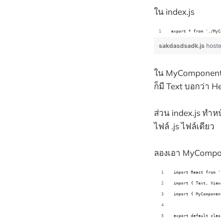
ใน index.js
export * from './MyC
sakdasdsadk.js
host
ใน MyComponent.js
ก็มี Text บอกว่า
ส่วน index.js ทำหน
ไฟล์ .js ไฟล์เดียว
ลองเอา MyCompone
import React from '
import { Text, View
import { MyComponen
export default clas