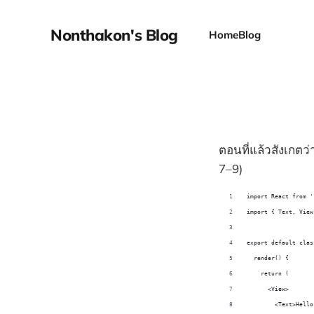
Nonthakon's Blog
Home
Blog
ตอนที่แล้วสังเกตว่
7–9)
import React from '
import { Text, View
export default clas
  render() {
    return (
      <View>
        <Text>Hello