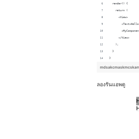
  render() {
    return (
      <View>
        <Text>Hello
        <MyComponen
      </View>
    );
  }
}
mdsakcmaskmcskam
ลองรันแอพดู