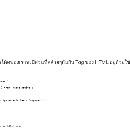
าโค้ดของเราจะมีส่วนที่คล้ายๆกันกับ Tag ของ HTML อยู่ด้วยใช่มั
react';
 } from 'react-native';
s App extends React.Component {
, World!</Text>